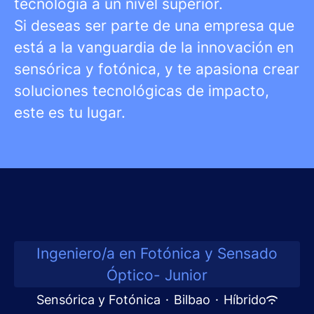
tecnología a un nivel superior.
Si deseas ser parte de una empresa que
está a la vanguardia de la innovación en
sensórica y fotónica, y te apasiona crear
soluciones tecnológicas de impacto,
este es tu lugar.
Ingeniero/a en Fotónica y Sensado
Óptico- Junior
Sensórica y Fotónica
·
Bilbao
·
Híbrido