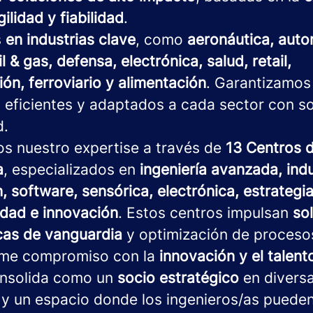
gilidad y fiabilidad
.
s
en industrias clave
, como
aeronáutica, auto
il & gas, defensa, electrónica, salud, retail,
ón, ferroviario y alimentación
. Garantizamos
 eficientes y adaptados a cada sector con s
d.
os nuestro expertise a través de
13 Centros 
a
, especializados en
ingeniería avanzada, indu
, software, sensórica, electrónica, estrategia 
idad e innovación
. Estos centros impulsan
so
cas de vanguardia
y optimización de proceso
rme compromiso con la
innovación y el talen
nsolida como un
socio estratégico
en divers
 y un espacio donde los ingenieros/as pueden