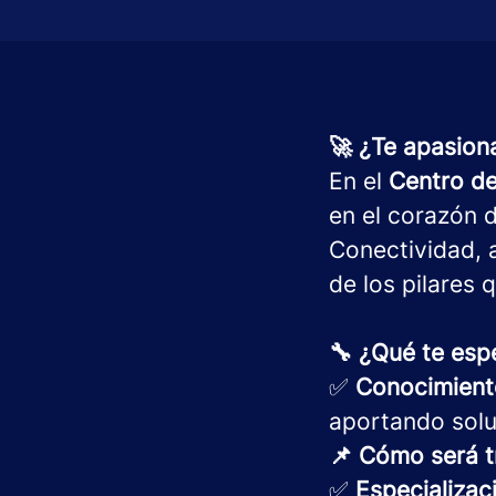
🚀 ¿Te apasiona
En el
Centro de
en el corazón d
Conectividad, 
de los pilares 
🔧 ¿Qué te esp
✅
Conocimient
aportando solu
📌 Cómo será t
✅
Especializac