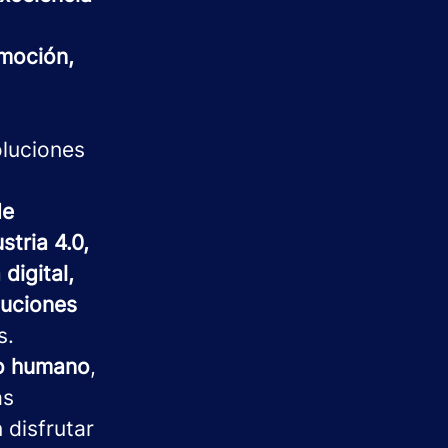
moción,
oluciones
de
stria 4.0,
digital,
luciones
s.
to humano
,
as
 disfrutar