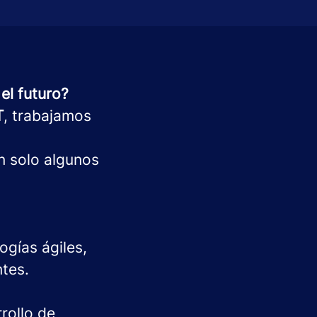
el futuro?
T
, trabajamos
n solo algunos
gías ágiles,
ntes.
rollo de