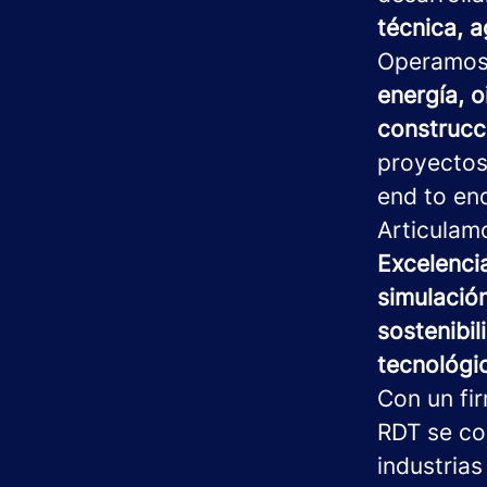
técnica, a
Operamo
energía, o
construcci
proyectos
end to en
Articulam
Excelenci
simulación
sostenibil
tecnológi
Con un fi
RDT se co
industrias