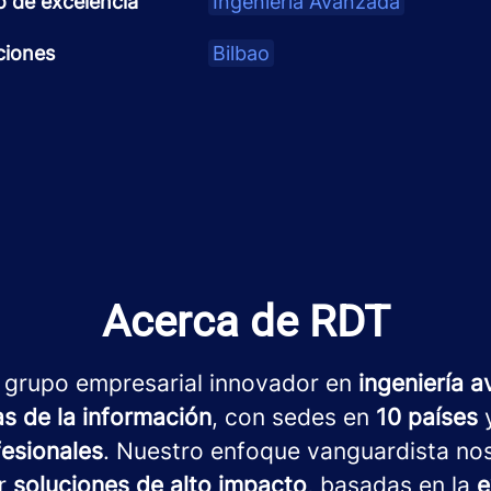
o de excelencia
Ingeniería Avanzada
ciones
Bilbao
Acerca de RDT
 grupo empresarial innovador en
ingeniería 
as de la información
, con sedes en
10 países
y
fesionales
. Nuestro enfoque vanguardista no
ar
soluciones de alto impacto
, basadas en la
e