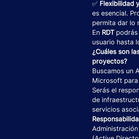
✅
Flexibilidad 
es esencial. Pr
permita dar lo 
En
RDT
podrás c
usuario hasta l
¿Cuáles son la
proyectos?
Buscamos un Ad
Microsoft para
Serás el respo
de infraestruc
servicios asoci
Responsabilid
Administración
(Active Directo