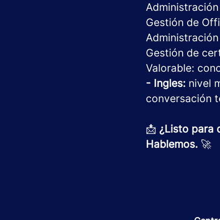
Administraci
Gestión de Of
Administració
Gestión de cert
Valorable: con
- Ingles:
nivel 
conversación t
📩
¿Listo para 
Hablemos.
🚀