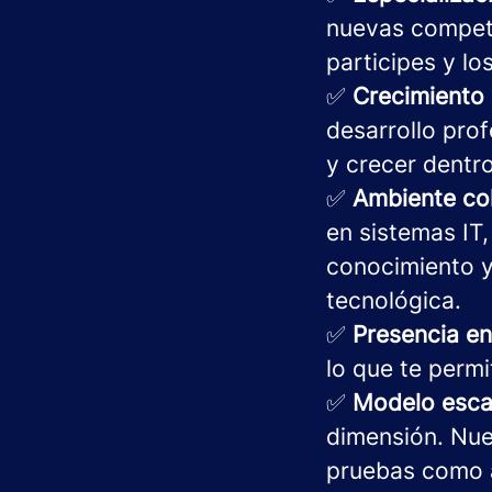
nuevas compete
participes y l
✅
Crecimiento 
desarrollo prof
y crecer dentro
✅
Ambiente col
en sistemas IT
conocimiento y
tecnológica.
✅
Presencia en
lo que te permi
✅
Modelo escal
dimensión. Nue
pruebas como a