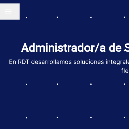
Compartir página
MENÚ DE EMPLEO
Administrador/a de S
En RDT desarrollamos soluciones integrale
fl