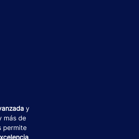
avanzada
y
 más de
s permite
xcelencia