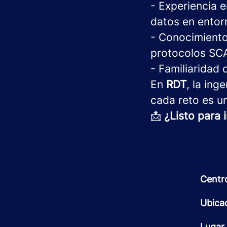
- Experiencia e
datos en entor
- Conocimiento
protocolos SC
- Familiaridad
En
RDT
, la ing
cada reto es u
📩
¿Listo para 
Centr
Ubica
Lugar 