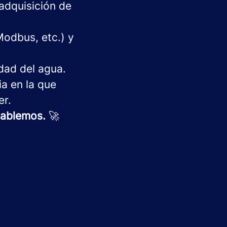
 adquisición de
Modbus, etc.) y
dad del agua.
ia en la que
er.
Hablemos.
🚀