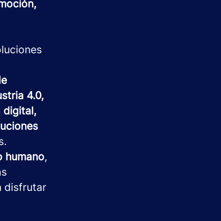
moción,
oluciones
de
stria 4.0,
digital,
luciones
s.
to humano
,
as
 disfrutar