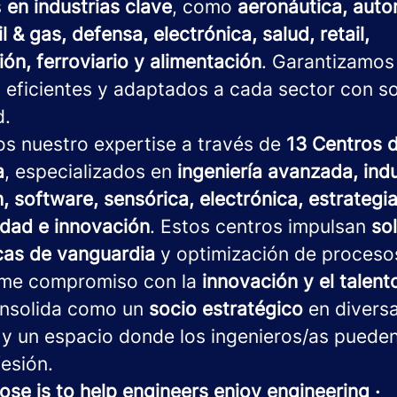
s
en industrias clave
, como
aeronáutica, auto
il & gas, defensa, electrónica, salud, retail,
ón, ferroviario y alimentación
. Garantizamos
 eficientes y adaptados a cada sector con s
d.
os nuestro expertise a través de
13 Centros 
a
, especializados en
ingeniería avanzada, indu
, software, sensórica, electrónica, estrategia 
idad e innovación
. Estos centros impulsan
so
cas de vanguardia
y optimización de proceso
rme compromiso con la
innovación y el talen
nsolida como un
socio estratégico
en divers
 y un espacio donde los ingenieros/as pueden
esión.
ose is to help engineers enjoy engineering ·