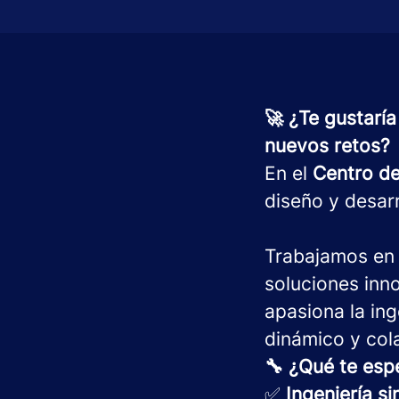
🚀 ¿Te gustaría
nuevos retos?
En el
Centro de
diseño y desarr
Trabajamos en 
soluciones inno
apasiona la ing
dinámico y cola
🔧 ¿Qué te esp
✅
Ingeniería si