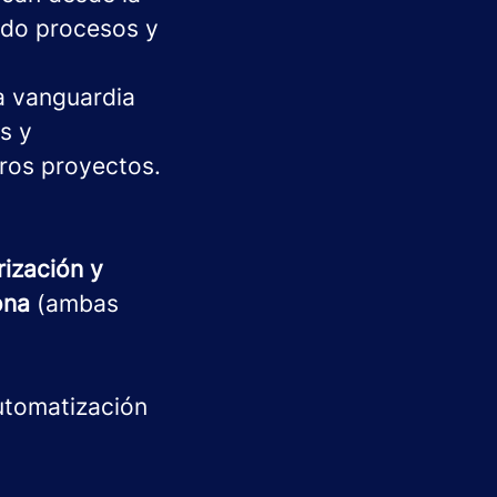
ndo procesos y
 vanguardia
s y
tros proyectos.
rización y
ona
(ambas
Automatización