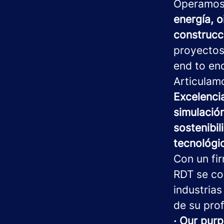
Operamo
energía, o
construcci
proyectos
end to en
Articulam
Excelenci
simulación
sostenibil
tecnológi
Con un fi
RDT se co
industrias
de su prof
· Our purp