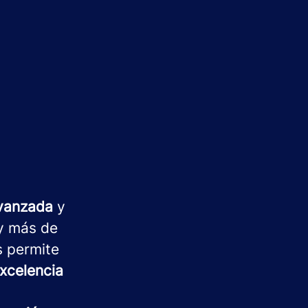
avanzada
y
 más de
s permite
xcelencia