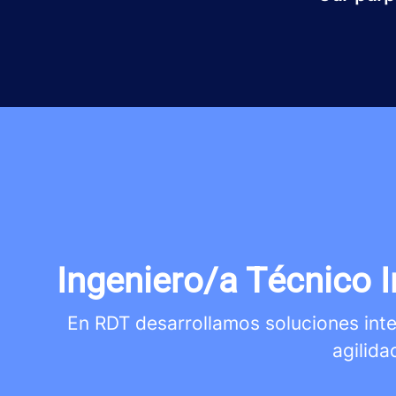
Ingeniero/a Técnico I
En RDT desarrollamos soluciones integ
agilida