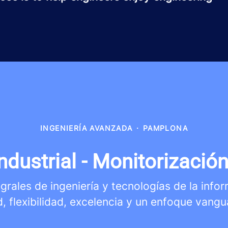
INGENIERÍA AVANZADA
·
PAMPLONA
ndustrial - Monitorización
rales de ingeniería y tecnologías de la info
d, flexibilidad, excelencia y un enfoque vangu