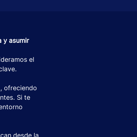
a y asumir
lideramos el
clave.
, ofreciendo
tes. Si te
 entorno
rcan desde la