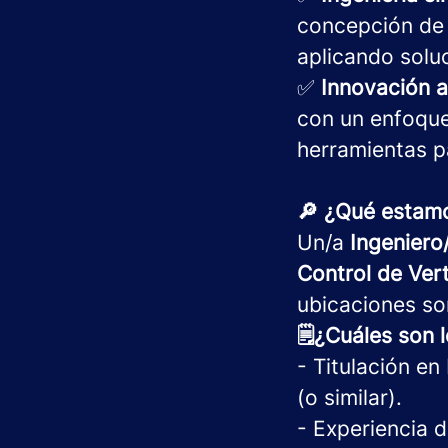
concepción de 
aplicando solu
✅
Innovación a
con un enfoqu
herramientas pa
🔎 ¿Qué estam
Un/a
Ingeniero
Control de Ver
ubicaciones so
🗒️¿Cuáles son 
- Titulación en
(o similar).
- Experiencia 