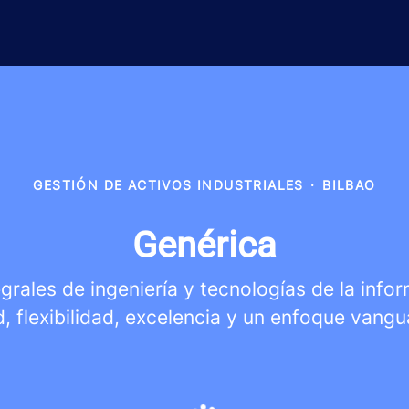
GESTIÓN DE ACTIVOS INDUSTRIALES
·
BILBAO
Genérica
rales de ingeniería y tecnologías de la info
d, flexibilidad, excelencia y un enfoque vangu