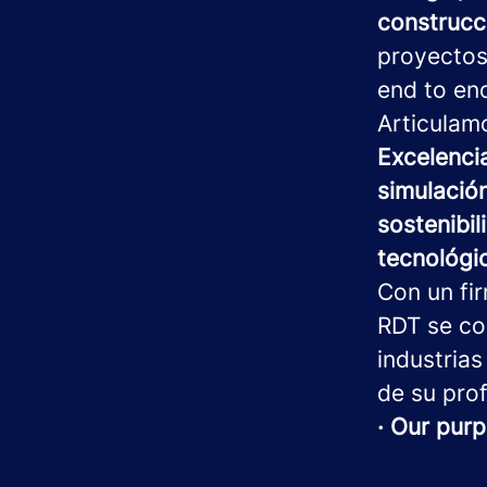
construcci
proyectos
end to en
Articulam
Excelenci
simulación
sostenibil
tecnológi
Con un fi
RDT se co
industrias
de su prof
· Our purp