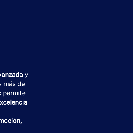
avanzada
y
 más de
s permite
xcelencia
moción,