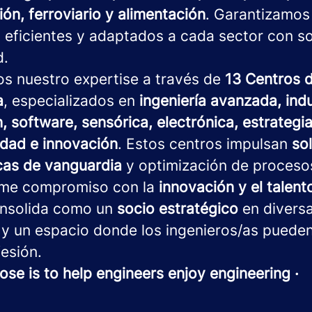
ón, ferroviario y alimentación
. Garantizamos
 eficientes y adaptados a cada sector con s
d.
os nuestro expertise a través de
13 Centros 
a
, especializados en
ingeniería avanzada, indu
, software, sensórica, electrónica, estrategia 
idad e innovación
. Estos centros impulsan
so
cas de vanguardia
y optimización de proceso
rme compromiso con la
innovación y el talen
nsolida como un
socio estratégico
en divers
 y un espacio donde los ingenieros/as pueden
esión.
ose is to help engineers enjoy engineering ·