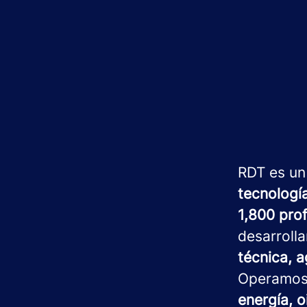
RDT es un
tecnologí
1,800 pro
desarroll
técnica, a
Operamo
energía, o