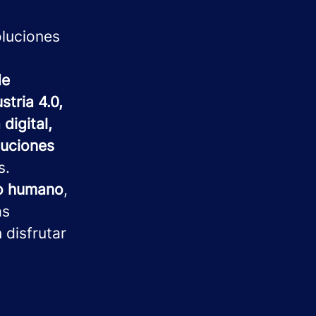
oluciones
de
stria 4.0,
digital,
luciones
s.
to humano
,
as
 disfrutar