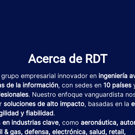
Acerca de RDT
 grupo empresarial innovador en
ingeniería 
as de la información
, con sedes en
10 países
y
fesionales
. Nuestro enfoque vanguardista no
ar
soluciones de alto impacto
, basadas en la
e
gilidad y fiabilidad
.
s
en industrias clave
, como
aeronáutica, auto
il & gas, defensa, electrónica, salud, retail,