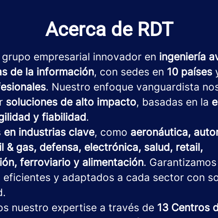
Acerca de RDT
 grupo empresarial innovador en
ingeniería 
as de la información
, con sedes en
10 países
y
fesionales
. Nuestro enfoque vanguardista no
ar
soluciones de alto impacto
, basadas en la
e
gilidad y fiabilidad
.
s
en industrias clave
, como
aeronáutica, auto
il & gas, defensa, electrónica, salud, retail,
ón, ferroviario y alimentación
. Garantizamos
 eficientes y adaptados a cada sector con s
d.
os nuestro expertise a través de
13 Centros 