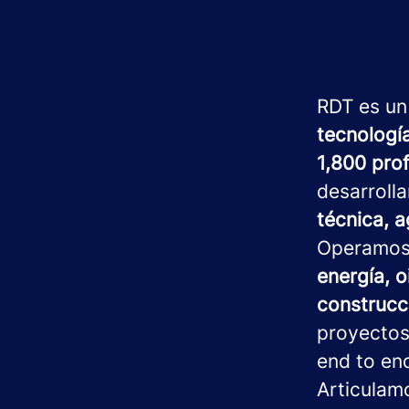
RDT es un
tecnologí
1,800 pro
desarroll
técnica, a
Operamo
energía, o
construcci
proyectos
end to en
Articulam