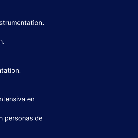
nstrumentation
.
n.
tation.
intensiva en
on personas de