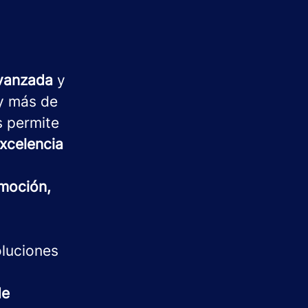
avanzada
y
 más de
s permite
xcelencia
moción,
oluciones
de