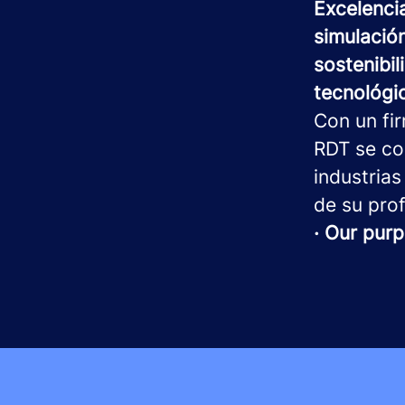
Excelenci
simulación
sostenibil
tecnológi
Con un fi
RDT se co
industrias
de su prof
· Our purp