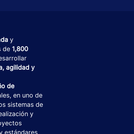
ada
y
s de
1,800
sarrollar
, agilidad y
ño de
les, en uno de
los sistemas de
ealización y
royectos
 y estándares