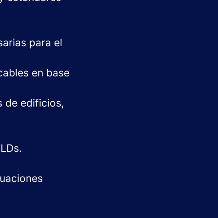
sarias para el
cables en base
 de edificios,
ILDs.
luaciones