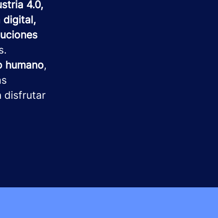
stria 4.0,
digital,
luciones
s.
to humano
,
as
 disfrutar