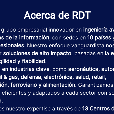
Acerca de RDT
 grupo empresarial innovador en
ingeniería 
as de la información
, con sedes en
10 países
y
fesionales
. Nuestro enfoque vanguardista no
ar
soluciones de alto impacto
, basadas en la
e
gilidad y fiabilidad
.
s
en industrias clave
, como
aeronáutica, auto
il & gas, defensa, electrónica, salud, retail,
ón, ferroviario y alimentación
. Garantizamos
 eficientes y adaptados a cada sector con s
d.
os nuestro expertise a través de
13 Centros 