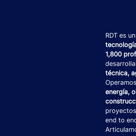
RDT es un
tecnologí
1,800 pro
desarroll
técnica, a
Operamo
energía, o
construcci
proyectos
end to en
Articulam