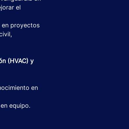
jorar el
s en proyectos
ivil,
ión (HVAC) y
nocimiento en
 en equipo.