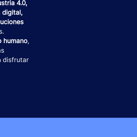
stria 4.0,
digital,
luciones
s.
to humano
,
as
 disfrutar