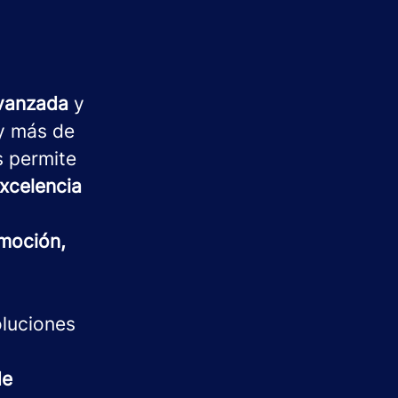
avanzada
y
 más de
s permite
xcelencia
moción,
oluciones
de