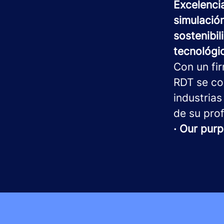
Excelenci
simulación
sostenibil
tecnológi
Con un fi
RDT se co
industrias
de su prof
· Our purp