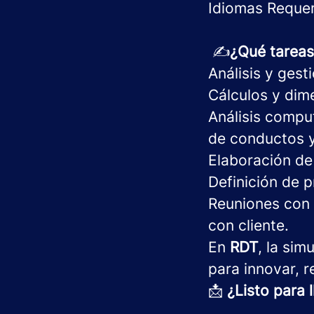
Idiomas Requer
✍️
¿Qué tareas 
Análisis y gest
Cálculos y dim
Análisis compu
de conductos y
Elaboración de
Definición de 
Reuniones con 
con cliente.
En
RDT
, la sim
para innovar, r
📩
¿Listo para 