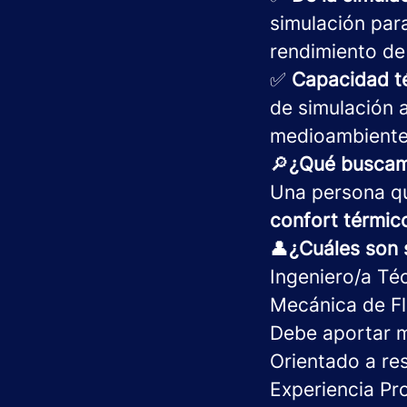
simulación para
rendimiento de
✅
Capacidad té
de simulación ap
medioambiente,
🔎
¿Qué buscam
Una persona 
confort térmic
👤
¿Cuáles son 
Ingeniero/a Té
Mecánica de Fl
Debe aportar mo
Orientado a res
Experiencia Pro