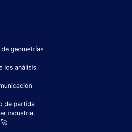
n de geometrías
los análisis.
omunicación
to de partida
er industria.
🚀