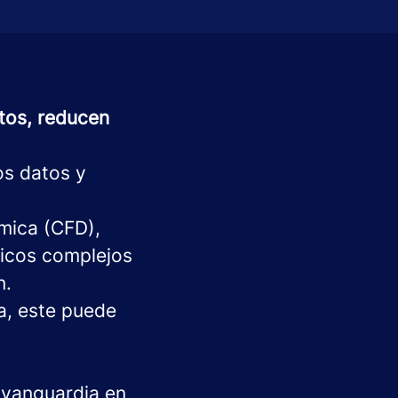
ctos, reducen
os datos y
ámica (CFD),
sicos complejos
n.
da, este puede
 vanguardia en