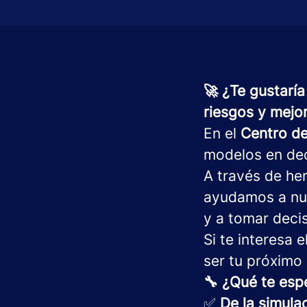
🚀 ¿Te gustarí
riesgos y mejo
En el
Centro de
modelos en dec
A través de he
ayudamos a nue
y a tomar deci
Si te interesa e
ser tu próximo 
🔧 ¿Qué te esp
✅
De la simulac