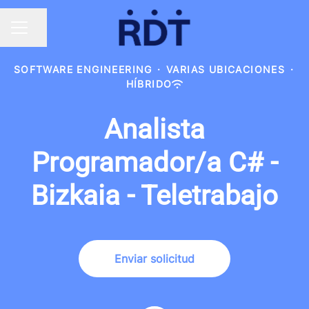
Compartir página
MENÚ DE EMPLEO
SOFTWARE ENGINEERING
·
VARIAS UBICACIONES
·
HÍBRIDO
Analista
Programador/a C# -
Bizkaia - Teletrabajo
Enviar solicitud