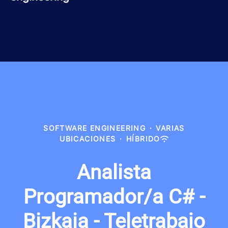
SOFTWARE ENGINEERING
·
VARIAS
UBICACIONES
·
HÍBRIDO
Analista
Programador/a C# -
Bizkaia - Teletrabajo