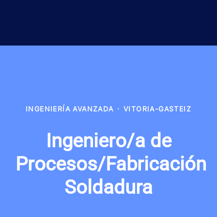
INGENIERÍA AVANZADA
·
VITORIA-GASTEIZ
Ingeniero/a de
Procesos/Fabricación
Soldadura