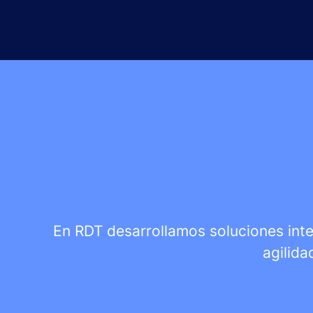
En RDT desarrollamos soluciones integ
agilida