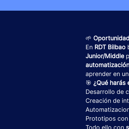
🌱
Oportunidad 
En
RDT Bilbao
b
Junior/Middle
p
automatizació
aprender en un
🎯
¿Qué harás 
Desarrollo de 
Creación de in
Automatizacio
Prototipos con
Todo ello con