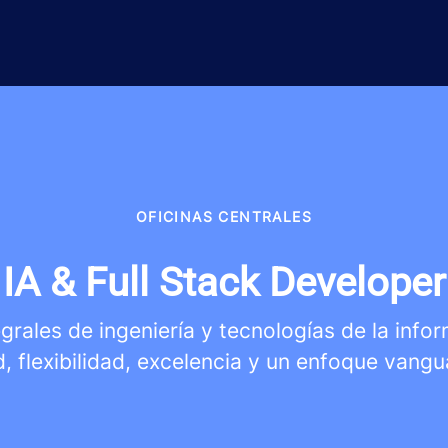
OFICINAS CENTRALES
IA & Full Stack Developer
rales de ingeniería y tecnologías de la info
d, flexibilidad, excelencia y un enfoque vangu