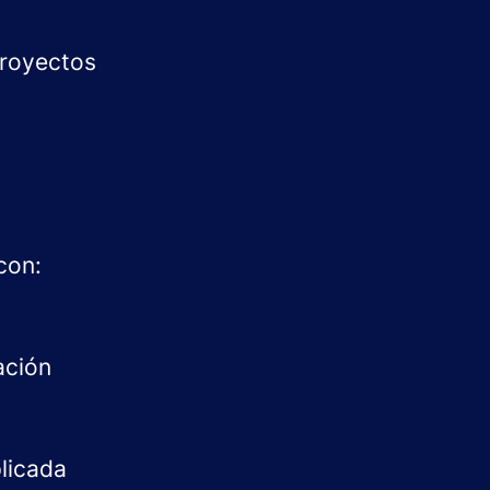
proyectos
con:
ación
plicada