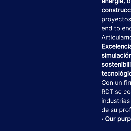
energía, o
construcci
proyectos
end to en
Articulam
Excelenci
simulación
sostenibil
tecnológi
Con un fi
RDT se co
industrias
de su prof
· Our purp