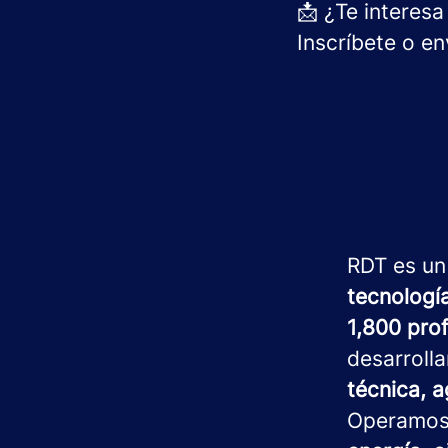
📩 ¿Te interesa
Inscríbete o e
RDT es un
tecnologí
1,800 pro
desarroll
técnica, a
Operamo