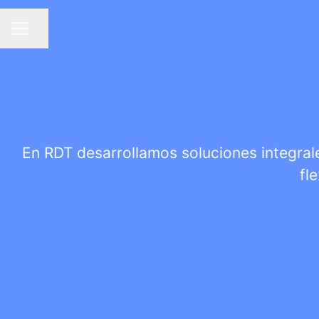
Compartir página
MENÚ DE EMPLEO
En RDT desarrollamos soluciones integrale
fl