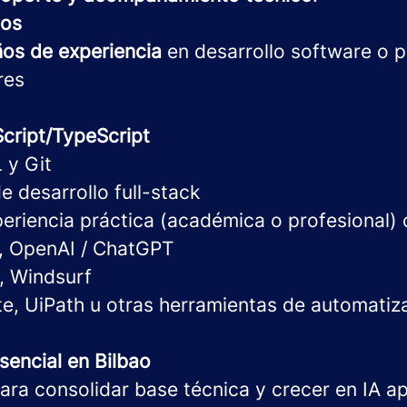
os
ños de experiencia
en desarrollo software o 
res
cript/TypeScript
 y Git
 desarrollo full-stack
periencia práctica (académica o profesional) 
, OpenAI / ChatGPT
r, Windsurf
, UiPath u otras herramientas de automatiz
sencial en Bilbao
ara consolidar base técnica y crecer en IA a