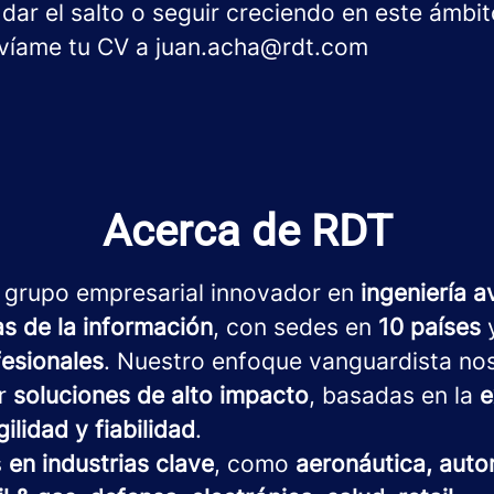
 dar el salto o seguir creciendo en este ámbi
nvíame tu CV a juan.acha@rdt.com
Acerca de RDT
 grupo empresarial innovador en
ingeniería 
as de la información
, con sedes en
10 países
y
fesionales
. Nuestro enfoque vanguardista no
ar
soluciones de alto impacto
, basadas en la
e
gilidad y fiabilidad
.
s
en industrias clave
, como
aeronáutica, auto