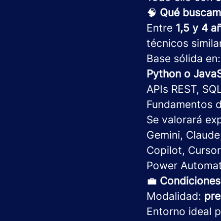
🧠
Qué buscam
Entre
1,5 y 4 a
técnicos simila
Base sólida en:
Python o JavaS
APIs REST, SQL
Fundamentos de
Se valorará ex
Gemini, Claude
Copilot, Curso
Power Automate
💼
Condiciones
Modalidad:
pre
Entorno ideal p