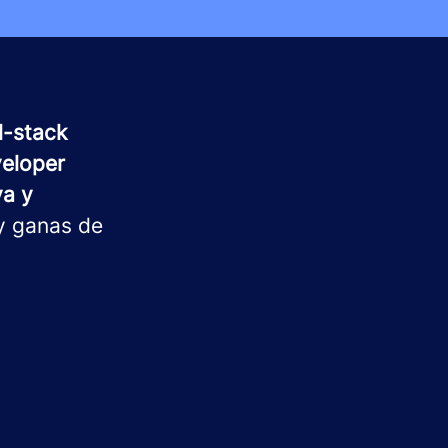
l-stack
veloper
va y
 y ganas de