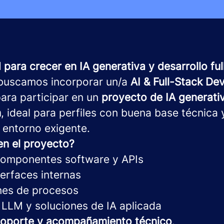
para crecer en IA generativa y desarrollo ful
uscamos incorporar un/a
AI & Full-Stack De
ara participar en un
proyecto de IA generati
n
, ideal para perfiles con buena base técnica
 entorno exigente.
en el proyecto?
componentes software y APIs
terfaces internas
nes de procesos
 LLM y soluciones de IA aplicada
soporte y acompañamiento técnico
.