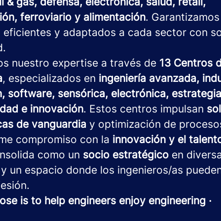
il & gas, defensa, electrónica, salud, retail,
ón, ferroviario y alimentación
. Garantizamos
 eficientes y adaptados a cada sector con s
d.
os nuestro expertise a través de
13 Centros 
a
, especializados en
ingeniería avanzada, indu
, software, sensórica, electrónica, estrategia 
idad e innovación
. Estos centros impulsan
so
cas de vanguardia
y optimización de proceso
rme compromiso con la
innovación y el talen
nsolida como un
socio estratégico
en divers
 y un espacio donde los ingenieros/as pueden
esión.
ose is to help engineers enjoy engineering ·