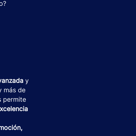
to?
avanzada
y
 más de
s permite
xcelencia
moción,