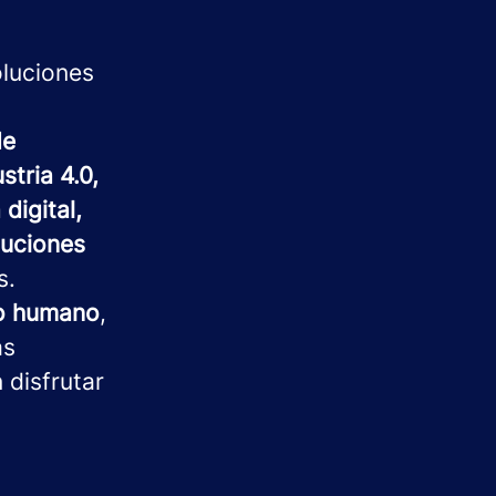
oluciones
de
stria 4.0,
digital,
luciones
s.
to humano
,
as
 disfrutar