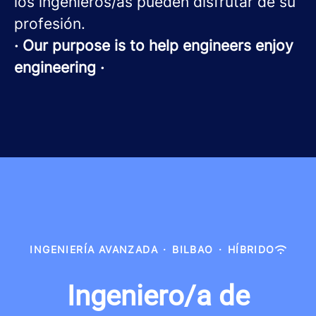
los ingenieros/as pueden disfrutar de su
profesión.
· Our purpose is to help engineers enjoy
engineering ·
INGENIERÍA AVANZADA
·
BILBAO
·
HÍBRIDO
Ingeniero/a de