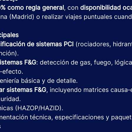
0% como regla general
, con
disponibilidad oc
cina (Madrid) o realizar viajes puntuales cuan
cipales
ificación de sistemas PCI
(rociadores, hidran
nción).
sistemas F&G
: detección de gas, fuego, lógic
‑efecto.
eniería básica y de detalle.
sar sistemas F&G
, incluyendo matrices causa‑
guridad.
nicas (HAZOP/HAZID).
entación técnica, especificaciones y paque
s