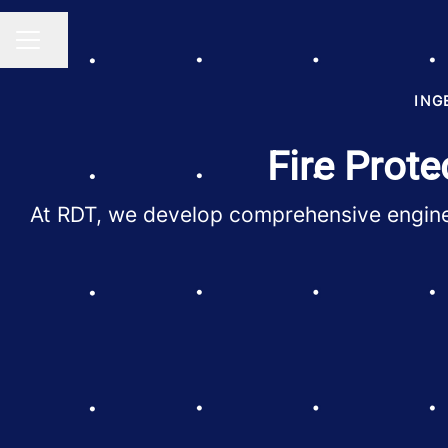
Compartir página
MENÚ DE EMPLEO
ING
Fire Prote
At RDT, we develop comprehensive engineeri