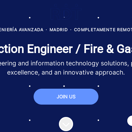
ENIERÍA AVANZADA
·
MADRID
·
COMPLETAMENTE REMO
ction Engineer / Fire & G
ng and information technology solutions, provi
excellence, and an innovative approach.
JOIN US