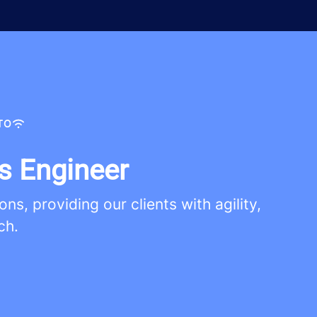
TO
as Engineer
, providing our clients with agility,
ch.