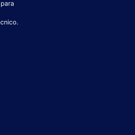
d para
écnico.