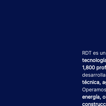
RDT es un
tecnologí
1,800 pro
desarroll
técnica, a
Operamo
energía, o
construcci