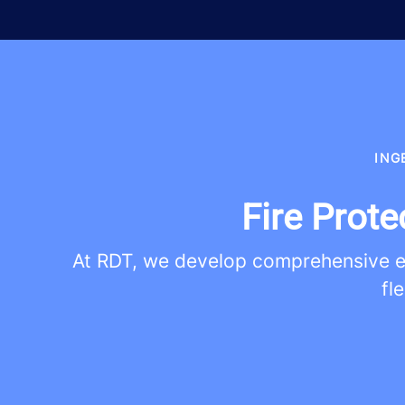
ING
Fire Prote
At RDT, we develop comprehensive eng
fl