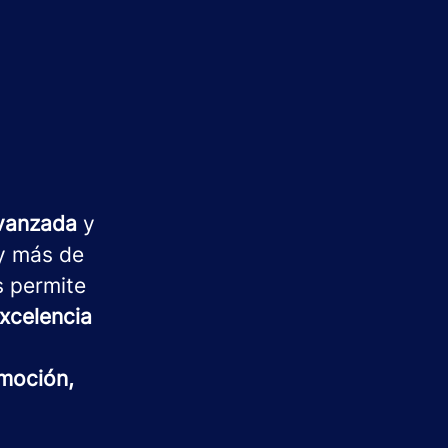
avanzada
y
 más de
s permite
xcelencia
moción,