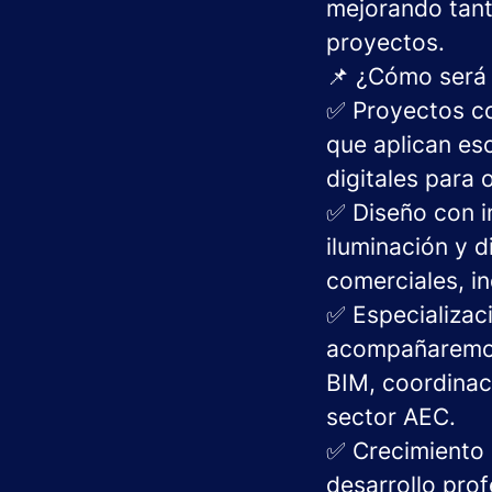
mejorando tanto
proyectos.
📌 ¿Cómo será 
✅ Proyectos co
que aplican es
digitales para 
✅ Diseño con i
iluminación y 
comerciales, i
✅ Especializaci
acompañaremos
BIM, coordinac
sector AEC.
✅ Crecimiento 
desarrollo prof