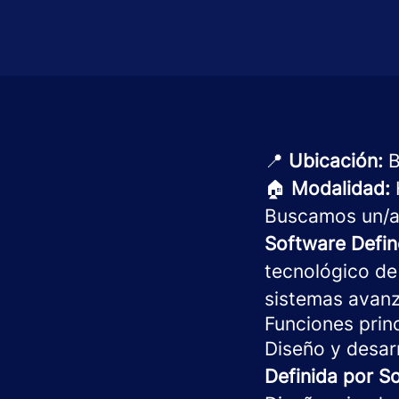
📍
Ubicación:
B
🏠
Modalidad:
Buscamos un/
Software Defin
tecnológico de 
sistemas avanz
Funciones prin
Diseño y desar
Definida por S