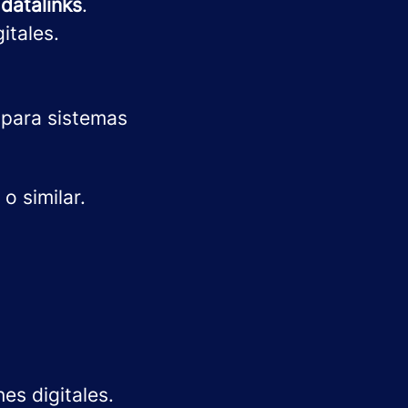
y
datalinks
.
itales.
 para sistemas
o similar.
es digitales.