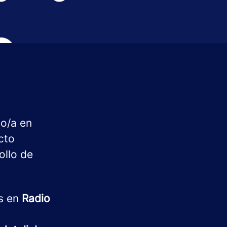
o/a en
cto
ollo de
os en
Radio