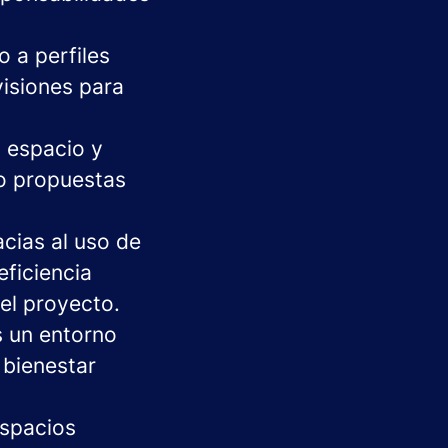
o a perfiles
visiones para
 espacio y
lo propuestas
acias al uso de
eficiencia
del proyecto.
s un entorno
 bienestar
espacios