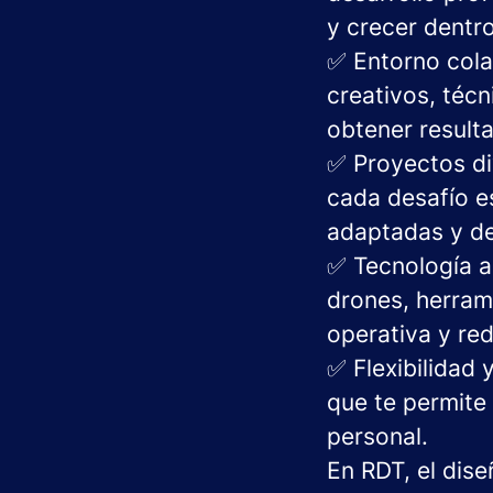
y crecer dentro
✅ Entorno colab
creativos, téc
obtener result
✅ Proyectos di
cada desafío e
adaptadas y de
✅ Tecnología ap
drones, herrami
operativa y red
✅ Flexibilidad 
que te permite
personal.
En RDT, el dise