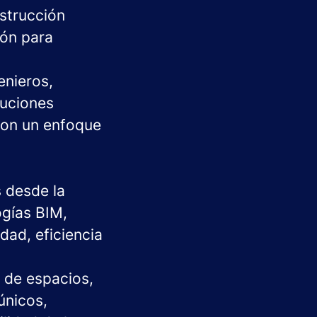
nstrucción
ión para
enieros,
luciones
con un enfoque
 desde la
ogías BIM,
dad, eficiencia
o de espacios,
únicos,